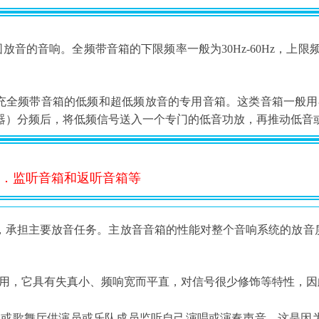
音的音响。全频带音箱的下限频率一般为30Hz-60Hz，上限频率
充全频带音箱的低频和超低频放音的专用音箱。这类音箱一般用
器）分频后，将低频信号送入一个专门的低音功放，再推动低音
箱．监听音箱和返听音箱等
，承担主要放音任务。主放音音箱的性能对整个音响系统的放音
用，它具有失真小、频响宽而平直，对信号很少修饰等特性，因
台或歌舞厅供演员或乐队成员监听自己演唱或演奏声音。这是因